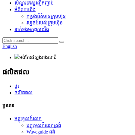
សំណួរគេសួរញឹកញាប់
អំពី​ពួក​យើង
កម្រងព័ត៌មានក្រុមហ៊ុន
វប្ប​ធ​ម៍​របស់​ក្រុមហ៊ុន
ទាក់ទង​មក​ពួក​យើង
English
ផលិតផល
ផ្ទះ
ផលិតផល
ប្រភេទ
មគ្គុទ្ទេសក៍រលក
មគ្គុទ្ទេសក៍រលកត្រង់
Waveguide ពត់