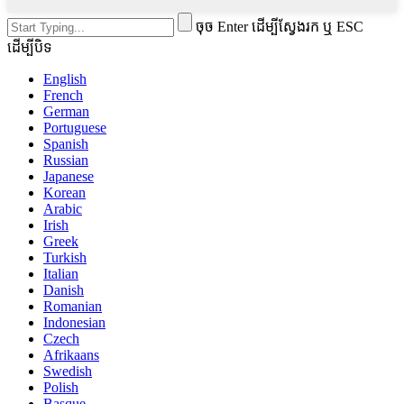
ចុច Enter ដើម្បីស្វែងរក ឬ ESC
ដើម្បីបិទ
English
French
German
Portuguese
Spanish
Russian
Japanese
Korean
Arabic
Irish
Greek
Turkish
Italian
Danish
Romanian
Indonesian
Czech
Afrikaans
Swedish
Polish
Basque