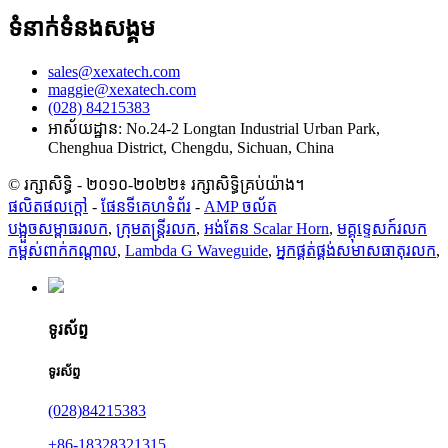
ទំនាក់ទំនងសង្គម
sales@xexatech.com
maggie@xexatech.com
(028) 84215383
អាស័យដ្ឋាន: No.24-2 Longtan Industrial Urban Park,
Chenghua District, Chengdu, Sichuan, China
© រក្សាសិទ្ធិ - ២០១០-២០២២៖ រក្សាសិទ្ធិគ្រប់យ៉ាង។
ផលិតផលក្តៅ
-
ផែនទីគេហទំព័រ
-
AMP ចល័ត
បង្អួចសម្ពាធរលក
,
ក្រុមតន្រ្តីរលក
,
អង់តែន Scalar Horn
,
មគ្គុទ្ទេសក៍រលក
កម្ពស់ពាក់កណ្តាល
,
Lambda G Waveguide
,
អ្នកផ្គត់ផ្គង់សមាសធាតុរលក
,
ទូរស័ព្ទ
ទូរស័ព្ទ
(028)84215383
+86-18328321315