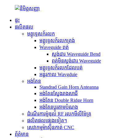
ផ្ទះ
ផលិតផល
មគ្គុទ្ទេសក៍រលក
មគ្គុទ្ទេសក៍រលកត្រង់
Waveguide ពត់
ស្តង់ដារ Waveguide Bend
ពត់មិនស្តង់ដារ Waveguide
មគ្គុទ្ទេសក៍រលកដែលបត់
អន្តរកាល Wavgduie
អង់តែន
Standrad Gain Horn Anteanna
អង់តែនស្នែងរាងសាជី
អង់តែន Double Ridge Horn
អង់តែនប្ដូរតាមបំណង
ដំណើរការម៉ូឌុល RF រលកមីលីម៉ែត្រ
ផលិតផលផ្សេងទៀត។
សេវាកម្មម៉ាស៊ីនកាត់ CNC
ព័ត៌មាន