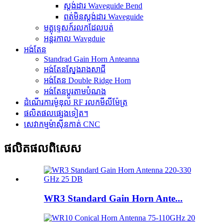
ស្តង់ដារ Waveguide Bend
ពត់មិនស្តង់ដារ Waveguide
មគ្គុទ្ទេសក៍រលកដែលបត់
អន្តរកាល Wavgduie
អង់តែន
Standrad Gain Horn Anteanna
អង់តែនស្នែងរាងសាជី
អង់តែន Double Ridge Horn
អង់តែនប្ដូរតាមបំណង
ដំណើរការម៉ូឌុល RF រលកមីលីម៉ែត្រ
ផលិតផលផ្សេងទៀត។
សេវាកម្មម៉ាស៊ីនកាត់ CNC
ផលិតផល​ពិសេស
WR3 Standard Gain Horn Ante...