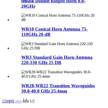
អង់តែន Double Ridged Horn 0.8-
20GHz
WR10 Conical Horn Antenna 75-
110GHz 20 dB
WR3 Standard Gain Horn Antenna
220-330 GHz 25 DB
WR28-WR22 Transition Waveguides
30.0-40.0 GHz 25.4mm
1
2
បន្ទាប់ >
>>
ទំព័រ 1/2