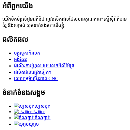
អំពី​ពួក​យើង
យើងខិតខំផ្តល់ជូនអតិថិជននូវផលិតផលដែលមានគុណភាព។ស្នើសុំព័ត៌មាន
គំរូ និងសម្រង់ សូមទាក់ទងមកយើងខ្ញុំ!
ផលិតផល
មគ្គុទ្ទេសក៍រលក
អង់តែន
ដំណើរការម៉ូឌុល RF រលកមីលីម៉ែត្រ
ផលិតផលផ្សេងទៀត។
សេវាកម្មម៉ាស៊ីនកាត់ CNC
ទំនាក់ទំនងសង្គម
ហ្វេសប៊ុក
Twitter
តំណភ្ជាប់
យូធូប