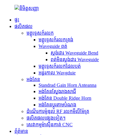
ផ្ទះ
ផលិតផល
មគ្គុទ្ទេសក៍រលក
មគ្គុទ្ទេសក៍រលកត្រង់
Waveguide ពត់
ស្តង់ដារ Waveguide Bend
ពត់មិនស្តង់ដារ Waveguide
មគ្គុទ្ទេសក៍រលកដែលបត់
អន្តរកាល Wavgduie
អង់តែន
Standrad Gain Horn Anteanna
អង់តែនស្នែងរាងសាជី
អង់តែន Double Ridge Horn
អង់តែនប្ដូរតាមបំណង
ដំណើរការម៉ូឌុល RF រលកមីលីម៉ែត្រ
ផលិតផលផ្សេងទៀត។
សេវាកម្មម៉ាស៊ីនកាត់ CNC
ព័ត៌មាន