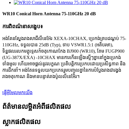
WR10 Conical Horn Antenna 75-110GHz 20 dB
ការពិពណ៌នាសង្ខេប៖
អង់តែនស្នែងរាងសាជីលីនេអ៊ែរ XEXA-10CHAX, ប្រេកង់គ្របដណ្តប់ 75-
110GHz, ទទួលបាន 25dB (Typ), ទាប VSWR1.5:1 (អតិបរមា),
ទិន្នផលរលកមគ្គុទ្ទេសក៍ចតុកោណកែង BJ900 (WR10), គែម FUGP900
(UG-387X/EXA) -10CHAX មានការកើនឡើងស្មើៗគ្នានៅក្នុងប្រេកង់
ទាំងមូល ហើយអាចផ្តល់នូវលក្ខណៈប្រតិបត្តិការប្រកបដោយប្រសិទ្ធភាព និង
ការដឹកនាំ។ អង់តែនទទួលយកប្រភេទរួមបញ្ចូលគ្នានៃការបំប្លែងរាងជារង្វង់
រាងចតុកោណ និងមានបន្ទាត់រាងប៉ូលលីនេអ៊ែរ។
ផ្ញើអ៊ីមែលមកយើង
ព័ត៌មានលម្អិតអំពីផលិតផល
ស្លាកផលិតផល