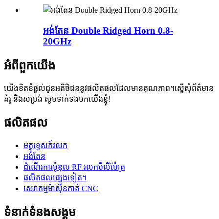
អង់តែន Double Ridged Horn 0.8-
20GHz
អំពី​ពួក​យើង
យើងខិតខំផ្តល់ជូនអតិថិជននូវផលិតផលដែលមានគុណភាព។ស្នើសុំព័ត៌មាន
គំរូ និងសម្រង់ សូមទាក់ទងមកយើងខ្ញុំ!
ផលិតផល
មគ្គុទ្ទេសក៍រលក
អង់តែន
ដំណើរការម៉ូឌុល RF រលកមីលីម៉ែត្រ
ផលិតផលផ្សេងទៀត។
សេវាកម្មម៉ាស៊ីនកាត់ CNC
ទំនាក់ទំនងសង្គម