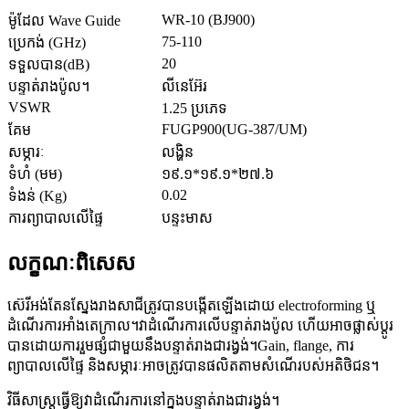
WR-10 (BJ900)
ម៉ូដែល Wave Guide
75-110
ប្រេកង់ (GHz)
20
ទទួលបាន(dB)
បន្ទាត់រាងប៉ូល។
លីនេអ៊ែរ
VSWR
1.25 ប្រភេទ
FUGP900(UG-387/UM)
គែម
សម្ភារៈ
លង្ហិន
ទំហំ (មម)
១៩.១*១៩.១*២៧.៦
0.02
ទំងន់ (Kg)
ការព្យាបាលលើផ្ទៃ
បន្ទះមាស
លក្ខណៈពិសេស
ស៊េរីអង់តែនស្នែងរាងសាជីត្រូវបានបង្កើតឡើងដោយ electroforming ឬ
ដំណើរការអាំងតេក្រាល។វាដំណើរការលើបន្ទាត់រាងប៉ូល ហើយអាចផ្លាស់ប្តូរ
បានដោយការរួមផ្សំជាមួយនឹងបន្ទាត់រាងជារង្វង់។Gain, flange, ការ
ព្យាបាលលើផ្ទៃ និងសម្ភារៈអាចត្រូវបានផលិតតាមសំណើរបស់អតិថិជន។
វិធីសាស្រ្តធ្វើឱ្យវាដំណើរការនៅក្នុងបន្ទាត់រាងជារង្វង់។