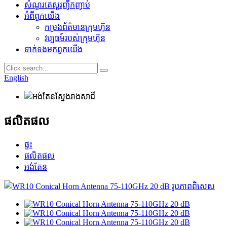
សំណួរគេសួរញឹកញាប់
អំពី​ពួក​យើង
កម្រងព័ត៌មានក្រុមហ៊ុន
វប្ប​ធ​ម៍​របស់​ក្រុមហ៊ុន
ទាក់ទង​មក​ពួក​យើង
English
ផលិតផល
ផ្ទះ
ផលិតផល
អង់តែន