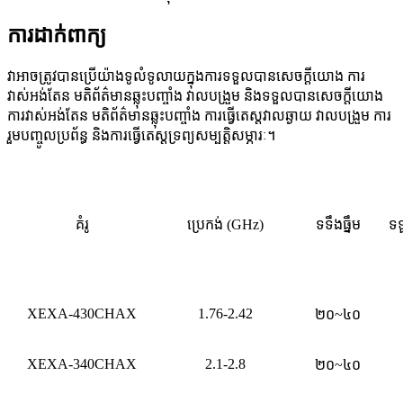
ការដាក់ពាក្យ
វាអាចត្រូវបានប្រើយ៉ាងទូលំទូលាយក្នុងការទទួលបានសេចក្តីយោង ការ
វាស់អង់តែន មតិព័ត៌មានឆ្លុះបញ្ចាំង វាលបង្រួម និងទទួលបានសេចក្តីយោង
ការវាស់អង់តែន មតិព័ត៌មានឆ្លុះបញ្ចាំង ការធ្វើតេស្តវាលឆ្ងាយ វាលបង្រួម ការ
រួមបញ្ចូលប្រព័ន្ធ និងការធ្វើតេស្តទ្រព្យសម្បត្តិសម្ភារៈ។
គំរូ
ប្រេកង់ (GHz)
ទទឹងធ្នឹម
ទទ
XEXA-430CHAX
1.76-2.42
២០~៤០
XEXA-340CHAX
2.1-2.8
២០~៤០