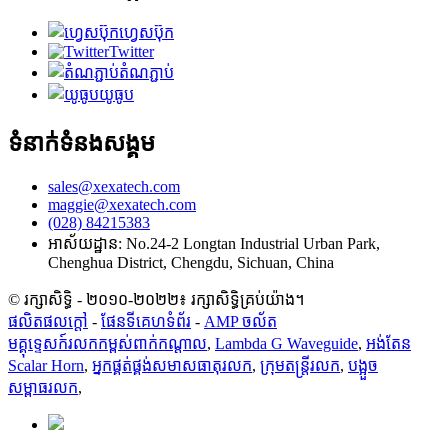
ហ្វេសប៊ុក
Twitter
តំណភ្ជាប់
យូធូប
ទំនាក់ទំនងសង្គម
sales@xexatech.com
maggie@xexatech.com
(028) 84215383
អាស័យដ្ឋាន: No.24-2 Longtan Industrial Urban Park,
Chenghua District, Chengdu, Sichuan, China
© រក្សាសិទ្ធិ - ២០១០-២០២២៖ រក្សាសិទ្ធិគ្រប់យ៉ាង។
ផលិតផលក្តៅ
-
ផែនទីគេហទំព័រ
-
AMP ចល័ត
មគ្គុទ្ទេសក៍រលកកម្ពស់ពាក់កណ្តាល
,
Lambda G Waveguide
,
អង់តែន
Scalar Horn
,
អ្នកផ្គត់ផ្គង់សមាសធាតុរលក
,
ក្រុមតន្រ្តីរលក
,
បង្អួច
សម្ពាធរលក
,